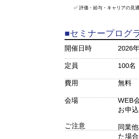
✅ 評価・給与・キャリアの見
■セミナープログ
開催日時
2026
定員
100名
費用
無料
会場
WEB
お申込
ご注意
同業他
た場