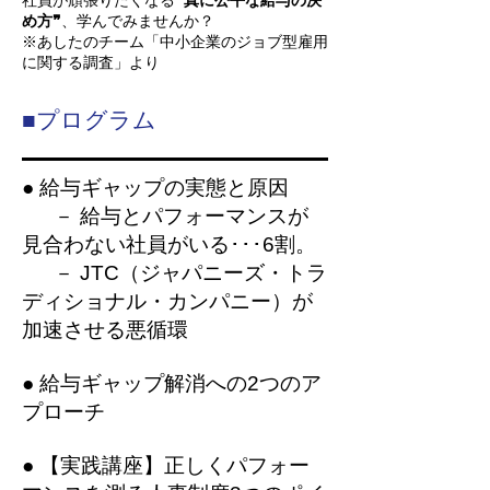
社員が頑張りたくなる
❝真に公平な給与の決
め方❞
、学んでみませんか？
※あしたのチーム「中小企業のジョブ型雇用
に関する調査」より
■プログラム
● 給与ギャップの実態と原因
－ 給与とパフォーマンスが
見合わない社員がいる･･･6割。
－ JTC（ジャパニーズ・トラ
ディショナル・カンパニー）が
加速させる悪循環
● 給与ギャップ解消への2つのア
プローチ
● 【実践講座】正しくパフォー