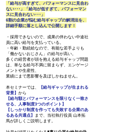
「給与が高すぎて、パフォーマンスに見合わ
ない･･･」「給与が低すぎて、パフォーマン
スに見合わない･･･」
6割の企業が悩む給与ギャップの解消法を、
詳細手順に落とし込んで公開します！
・採用できないので、成果の伴わない中途社
員に高い給与を支払っている。
・年齢・勤続給なので、有能な若手よりも
「働かないおじさん」の給与が高い。
多くの経営者が頭を抱える給与ギャップ問題
は、単なる給与不満に留まらず、エンゲージ
メントや生産性、
業績にまで悪影響を及ぼしかねません。
本セミナーでは、
【給与ギャップが生まれる
背景】
から
【給与額とパフォーマンスを限りなく一致さ
せる、人事制度3つのポイント】
【しっかり制度を作っても失敗する企業のあ
るある共通点】
まで、当社執行役員 山本拓
馬が詳しくご説明します。