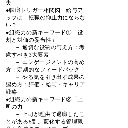
失
●転職トリガー相関図 給与ア
ップは、転職の抑止力にならな
い？
●組織力の新キーワード①「役
割と対価の妥当性」
－ 適切な役割の与え方：考
慮すべき3大要素
－ エンゲージメントの高め
方：定期的なフィードバック
－ やる気を引き出す成果の
認め方：評価・給与・キャリア
戦略
●組織力の新キーワード②「上
司の力」
－ 上司が理由で退職したこ
とがある6割。変化する管理職