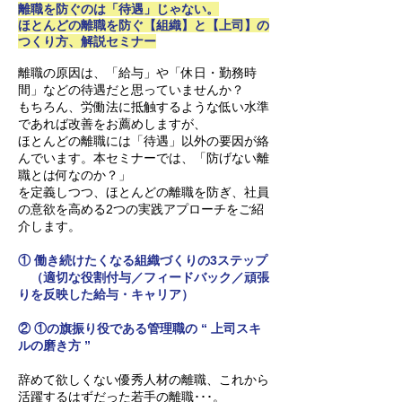
離職を防ぐのは「待遇」じゃない。
ほとんどの離職を防ぐ【組織】と【上司】の
つくり方、解説セミナー
離職の原因は、「給与」や「休日・勤務時
間」などの待遇だと思っていませんか？
もちろん、労働法に抵触するような低い水準
であれば改善をお薦めしますが、
ほとんどの離職には「待遇」以外の要因が絡
んでいます。本セミナーでは、「防げない離
職とは何なのか？」
を定義しつつ、ほとんどの離職を防ぎ、社員
の意欲を高める2つの実践アプローチをご紹
介します。
① 働き続けたくなる組織づくりの3ステップ
（適切な役割付与／フィードバック／頑張
りを反映した給与・キャリア）
② ①の旗振り役である管理職の “ 上司スキ
ルの磨き方 ”
辞めて欲しくない優秀人材の離職、これから
活躍するはずだった若手の離職･･･。