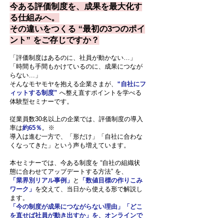
今ある評価制度を、成果を最大化す
る仕組みへ。
その違いをつくる “最初の3つのポイ
ント” をご存じですか？
「評価制度はあるのに、社員が動かない…」
「時間も手間もかけているのに、成果につなが
らない…」
そんなモヤモヤを抱える企業さまが、
“自社にフ
ィットする制度”
へ整え直すポイントを学べる
体験型セミナーです。
従業員数30名以上の企業では、評価制度の導入
率は
約65％
。※
導入は進む一方で、「形だけ」「自社に合わな
くなってきた」という声も増えています。
本セミナーでは、今ある制度を “自社の組織状
態に合わせてアップデートする方法” を、
「業界別リアル事例」
と
「数値目標の作りこみ
ワーク」
を交えて、当日から使える形で解説し
ます。
「今の制度が成果につながらない理由」「どこ
を直せば社員が動き出すか」を、オンラインで