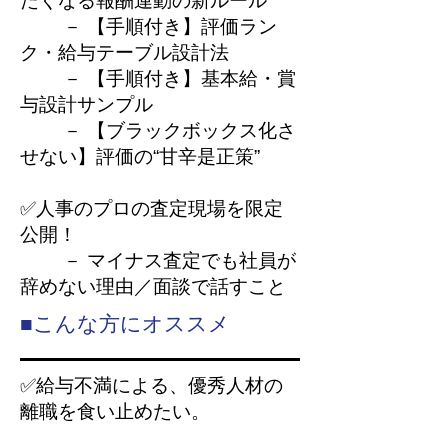
たくなる報酬連動の新ルール
－ 【手順付き】評価ラン
ク・給与テーブル設計法
－ 【手順付き】基本給・賞
与設計サンプル
－ 【ブラックボックス化さ
せない】評価の“甘辛是正策”
✅人事のプロの査定現場を限定
公開！
－ マイナス査定でも社員が
辞めない理由／面談で話すこと
■こんな方にオススメ
✅給与不満による、優秀人材の
離職を食い止めたい。