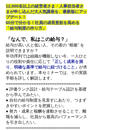
12,000名以上の経営者さま・人事担当者さ
まが申し込んだ大人気講座を、最新版にアッ
プデート！
60分で分かる！社員の成長意欲を高める
「給与制度の作り方」
「なんで、私はこの給与？」
給与が高い人と低い人、その差の “根拠” を
説明できますか？
年功序列では組織が機能しない今、一人ひと
りの役割や責任に応じて
「正しく成果を測
り、明確な基準で給与に紐づけること」
が求
められています。本セミナーでは、その実践
手順を詳しく解説します。
================================
● 評価ランク設計・給与テーブル設計を基礎
から学んでみたい。
● 自社の給与制度を見直すにあたり、つまず
きやすいポイントを把握したい。
● 努力・成果と報酬を連動させることで、離
職を減らし、社員から最高のパフォーマンス
を引き出したい。
================================