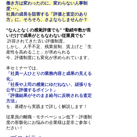
働き方は変わったのに、変わらない人事制
度･･･。
社員の成長を阻害する「評価と査定のあり
方」に、そろそろ、さよならしませんか？
“なんとなくの感覚評価でも” “勤続年数が長
いだけで成果がともなわない従業員でも”
許容されてきた古い評価制度。
しかし、人手不足、残業規制、賃上げと「生
産性を高めること」が求められる
今、評価制度にも変化が求められています。
本セミナーでは、
「社員一人ひとりの業務内容と成果の見える
化」
「社長や上司の感覚にゆだねない、頑張りを
公平に評価するポイント」
「評価結果がそのまま給与に反映される査定
方法」
を、基礎から実践まで詳しく解説します！
従業員の離職・モチベーション低下・評価制
度の形骸化にお悩みの企業様は是非ご参加く
ださい！