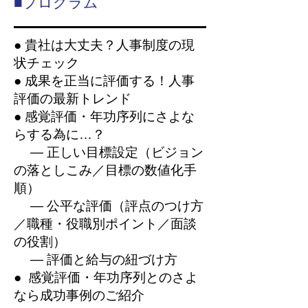
■プログラム
● 貴社は大丈夫？人事制度の現
状チェック
● 成果を正当に評価する！人事
評価の最新トレンド
● 感覚評価・年功序列にさよな
らする為に…？
― 正しい目標設定（ビジョン
の落としこみ／目標の数値化手
順）
― 公平な評価（評点のつけ方
／職種・役職別ポイント／面談
の役割）
― 評価と給与の紐づけ方
● 感覚評価・年功序列とのさよ
なら成功事例のご紹介