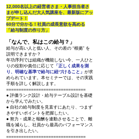
12,000名以上の経営者さま・人事担当者さ
まが申し込んだ大人気講座を、最新版にアッ
プデート！
60分で分かる！社員の成長意欲を高める
「給与制度の作り方」
「なんで、私はこの給与？」
給与が高い人と低い人、その差の “根拠” を
説明できますか？
年功序列では組織が機能しない今、一人ひと
りの役割や責任に応じて
「正しく成果を測
り、明確な基準で給与に紐づけること」
が求
められています。本セミナーでは、その実践
手順を詳しく解説します。
================================
● 評価ランク設計・給与テーブル設計を基礎
から学んでみたい。
● 自社の給与制度を見直すにあたり、つまず
きやすいポイントを把握したい。
● 努力・成果と報酬を連動させることで、離
職を減らし、社員から最高のパフォーマンス
を引き出したい。
================================