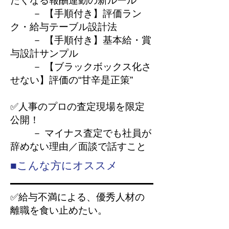
たくなる報酬連動の新ルール
－ 【手順付き】評価ラン
ク・給与テーブル設計法
－ 【手順付き】基本給・賞
与設計サンプル
－ 【ブラックボックス化さ
せない】評価の“甘辛是正策”
✅人事のプロの査定現場を限定
公開！
－ マイナス査定でも社員が
辞めない理由／面談で話すこと
■こんな方にオススメ
✅給与不満による、優秀人材の
離職を食い止めたい。